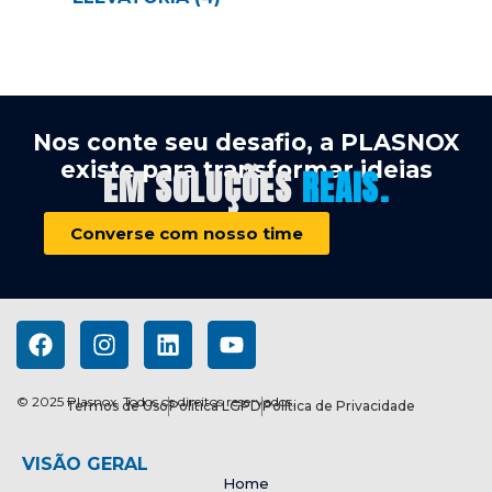
Nos conte seu desafio, a PLASNOX
existe para transformar ideias
EM SOLUÇÕES
REAIS.
Converse com nosso time
© 2025 Plasnox. Todos os direitos reservados.
Termos de Uso
Política LGPD
Política de Privacidade
VISÃO GERAL
Home