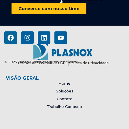
Converse com nosso time
© 2025 Plasnox. Todos os direitos reservados.
Termos de Uso
Política LGPD
Política de Privacidade
VISÃO GERAL
Home
Soluções
Contato
Trabalhe Conosco